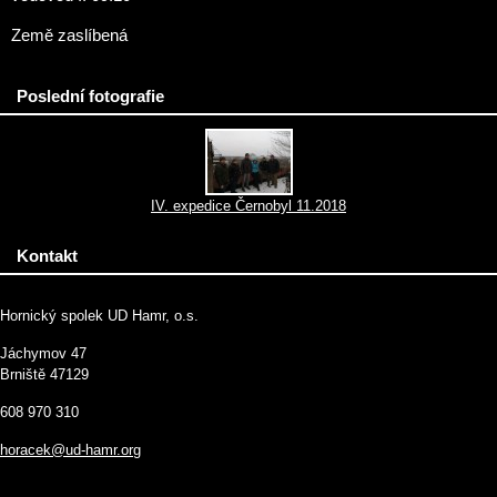
Země zaslíbená
Poslední fotografie
IV. expedice Černobyl 11.2018
Kontakt
Hornický spolek UD Hamr, o.s.
Jáchymov 47
Brniště 47129
608 970 310
horacek@ud-hamr.org