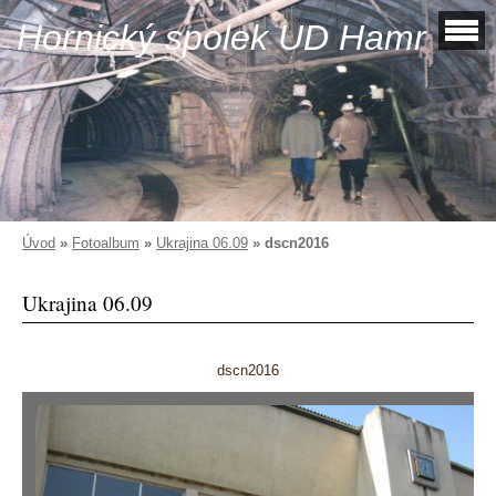
Hornický spolek UD Hamr
Úvod
»
Fotoalbum
»
Ukrajina 06.09
»
dscn2016
Ukrajina 06.09
dscn2016