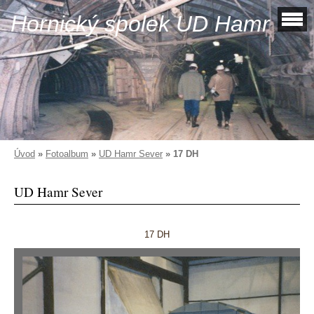
Hornický spolek UD Hamr
Úvod
»
Fotoalbum
»
UD Hamr Sever
»
17 DH
UD Hamr Sever
17 DH