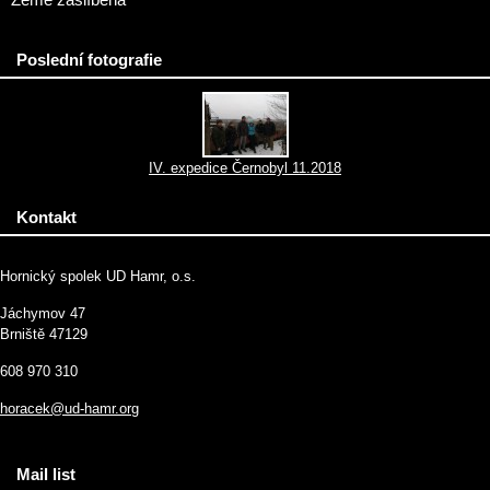
Země zaslíbená
Poslední fotografie
IV. expedice Černobyl 11.2018
Kontakt
Hornický spolek UD Hamr, o.s.
Jáchymov 47
Brniště 47129
608 970 310
horacek@ud-hamr.org
Mail list