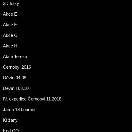
3D fotky
Akce E
Akce F
Akce G
Akce H
Akce Tereza
Černobyl 2016
Děvín 04.08
DěvínII 08.10
IV. expedice Černobyl 11.2018
Jáma 13 bourání
Křižany
Kryt CO