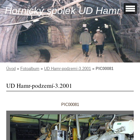
Hornický spolek UD Hamr
Úvod
»
Fotoalbum
»
UD Hamr-podzemí-3.2001
»
PIC00081
UD Hamr-podzemí-3.2001
PIC00081