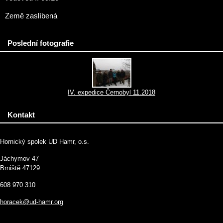
Země zaslíbená
Poslední fotografie
IV. expedice Černobyl 11.2018
Kontakt
Hornický spolek UD Hamr, o.s.
Jáchymov 47
Brniště 47129
608 970 310
horacek@ud-hamr.org