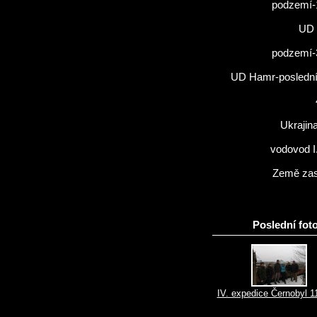
podzemí-
UD 
podzemí-
UD Hamr-poslední 
Ukrajin
vodovod I
Země zas
Poslední foto
IV. expedice Černobyl 1