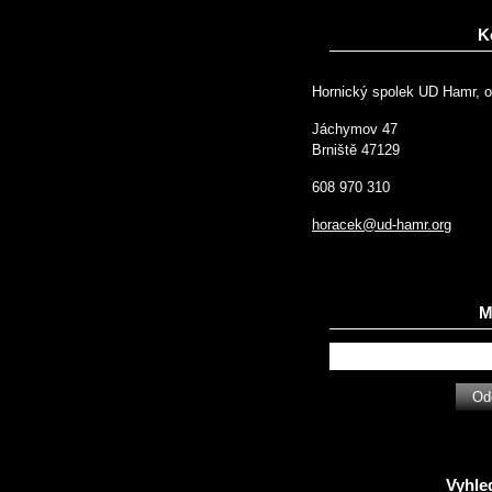
K
Hornický spolek UD Hamr, o
Jáchymov 47
Brniště 47129
608 970 310
horacek@ud-hamr.org
Ma
Vyhle