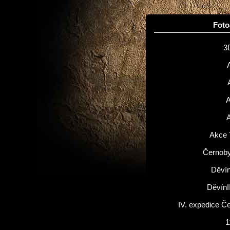
Fot
3
Akce 
Černoby
Děvín
DěvínI
IV. expedice Č
1