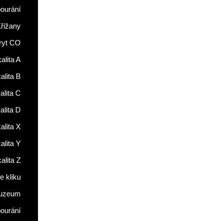
ourání
řižany
ryt CO
alita A
alita B
alita C
alita D
alita X
alita Y
alita Z
 kliku
uzeum
ourání