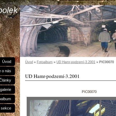
polek
Úvod
Úvod
»
Fotoalbum
»
UD Hamr-podzemí-3.2001
»
PIC00070
e o nás
UD Hamr-podzemí-3.2001
Články
galerie
PIC00070
oalbum
 sekce