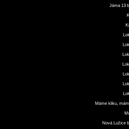
Jáma 13 b
K
K
Lok
Lok
Lok
Lok
Lok
Lok
Lok
Máme kliku, máme
M
Nová Lužice b