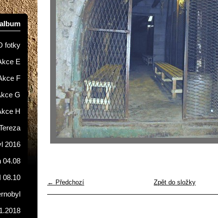
oalbum
D fotky
Akce E
Akce F
Akce G
Akce H
Tereza
l 2016
 04.08
I 08.10
← Předchozí
Zpět do složky
ernobyl
1.2018