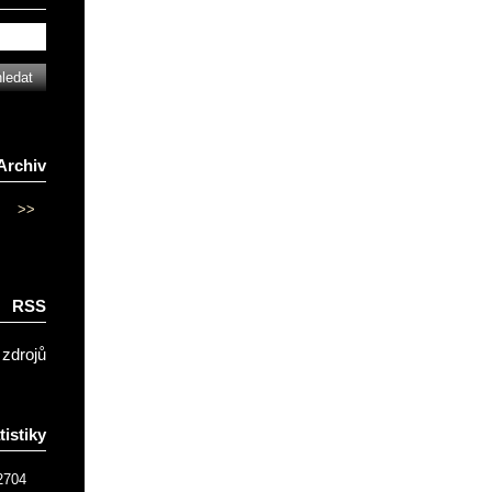
Archiv
>>
RSS
 zdrojů
tistiky
2704