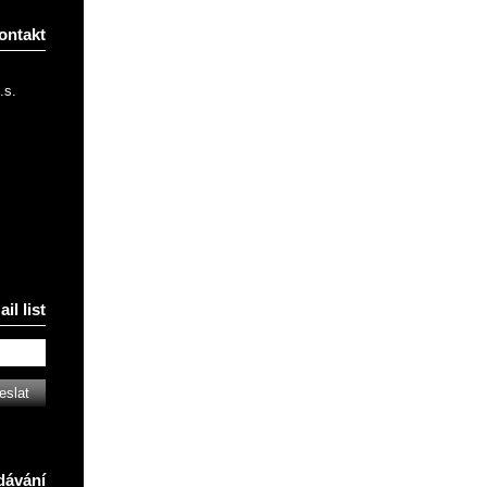
ontakt
.s.
il list
dávání