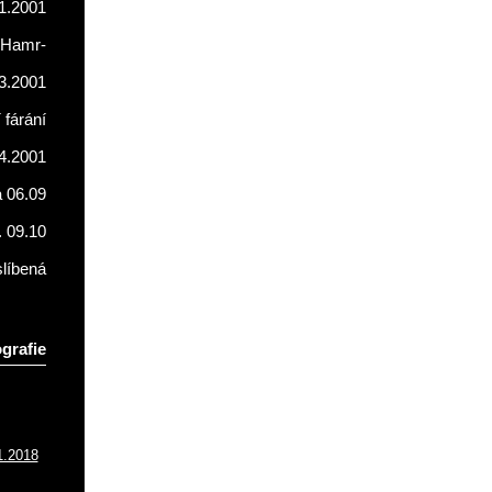
1.2001
Hamr-
3.2001
fárání
4.2001
a 06.09
. 09.10
líbená
grafie
1.2018