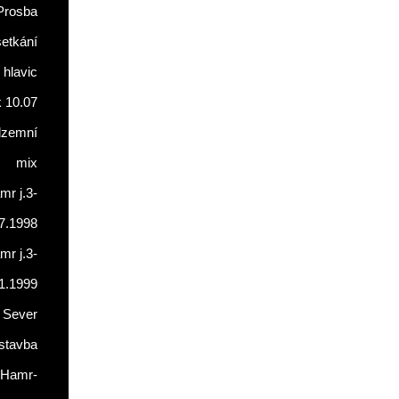
Prosba
setkání
 hlavic
 10.07
dzemní
mix
r j.3-
7.1998
r j.3-
1.1999
 Sever
stavba
Hamr-