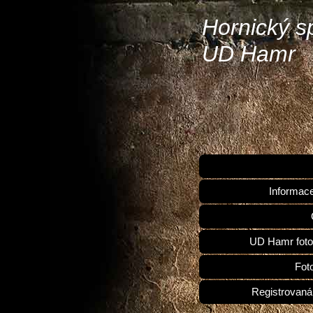
Hornický s
UD Hamr
Informac
UD Hamr foto
Fot
Registrovaná