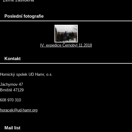
Země zaslíbená
Poslední fotografie
IV. expedice Černobyl 11.2018
Kontakt
Hornický spolek UD Hamr, o.s.
Jáchymov 47
Brniště 47129
608 970 310
horacek@ud-hamr.org
Mail list