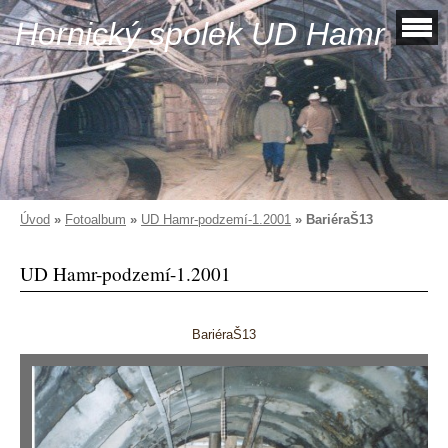
Hornický spolek UD Hamr
Úvod
»
Fotoalbum
»
UD Hamr-podzemí-1.2001
»
BariéraŠ13
UD Hamr-podzemí-1.2001
BariéraŠ13