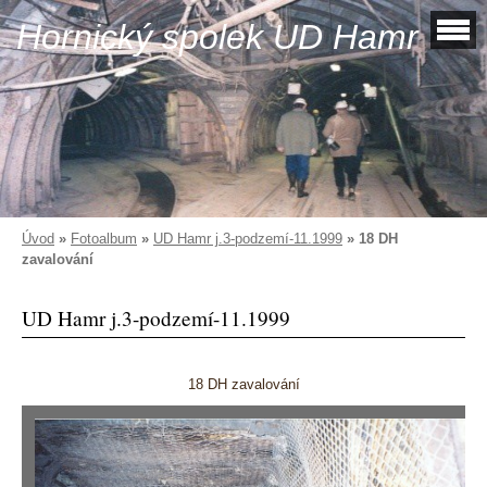
Hornický spolek UD Hamr
Úvod
»
Fotoalbum
»
UD Hamr j.3-podzemí-11.1999
»
18 DH
zavalování
UD Hamr j.3-podzemí-11.1999
18 DH zavalování