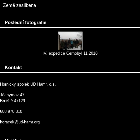
Země zaslíbená
Poslední fotografie
IV. expedice Černobyl 11.2018
Kontakt
Hornický spolek UD Hamr, o.s.
Jáchymov 47
Brniště 47129
608 970 310
horacek@ud-hamr.org