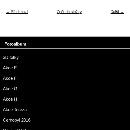
← Předchozí
Zpět do složky
Další →
Fotoalbum
3D fotky
Akce E
Akce F
Akce G
Akce H
Akce Tereza
Černobyl 2016