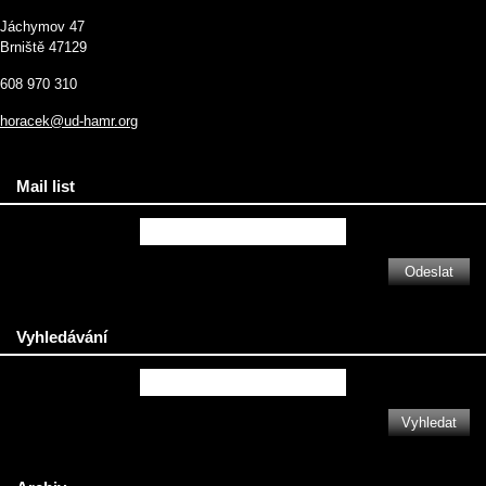
Jáchymov 47
Brniště 47129
608 970 310
horacek@ud-hamr.org
Mail list
Vyhledávání