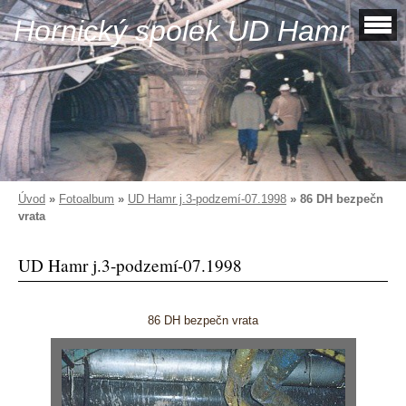
Hornický spolek UD Hamr
Úvod
»
Fotoalbum
»
UD Hamr j.3-podzemí-07.1998
»
86 DH bezpečn
vrata
UD Hamr j.3-podzemí-07.1998
86 DH bezpečn vrata