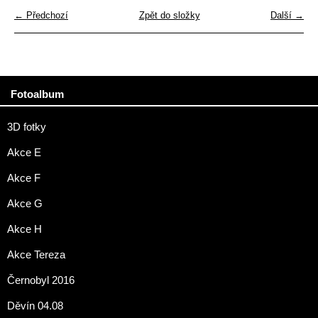
← Předchozí
Zpět do složky
Další →
Fotoalbum
3D fotky
Akce E
Akce F
Akce G
Akce H
Akce Tereza
Černobyl 2016
Děvín 04.08