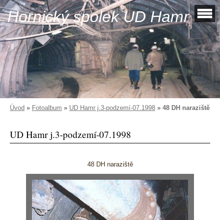
Hornický spolek UD Hamr
Úvod
»
Fotoalbum
»
UD Hamr j.3-podzemí-07.1998
»
48 DH naraziště
UD Hamr j.3-podzemí-07.1998
48 DH naraziště