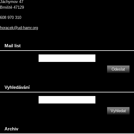
Jáchymov 47
Brniště 47129
608 970 310
horacek@ud-hamr.org
Mail list
Vyhledávání
Archiv