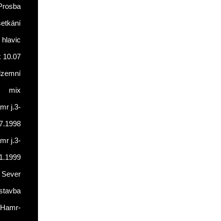
Prosba
setkání
 hlavic
 10.07
dzemní
mix
r j.3-
7.1998
r j.3-
1.1999
 Sever
stavba
Hamr-