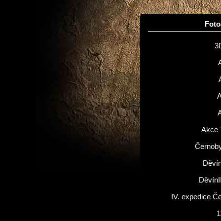
Fot
3
Akce 
Černoby
Děvín
DěvínI
IV. expedice Č
1