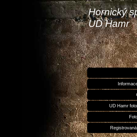
Hornický s
UD Hamr
Informac
UD Hamr foto
Fot
Registrovaná