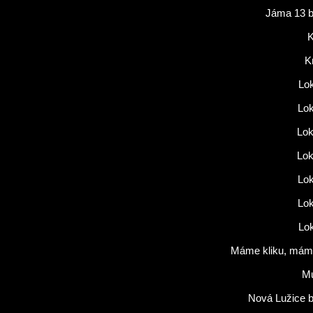
Jáma 13 b
K
K
Lok
Lok
Lok
Lok
Lok
Lok
Lok
Máme kliku, máme
M
Nová Lužice b