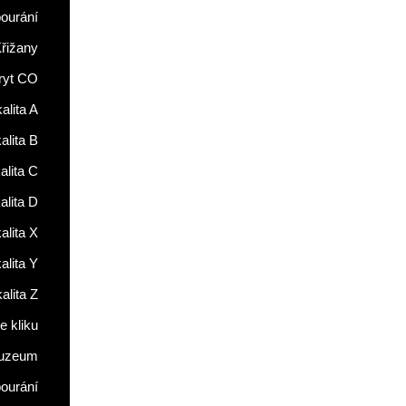
ourání
řižany
ryt CO
alita A
alita B
alita C
alita D
alita X
alita Y
alita Z
 kliku
uzeum
ourání