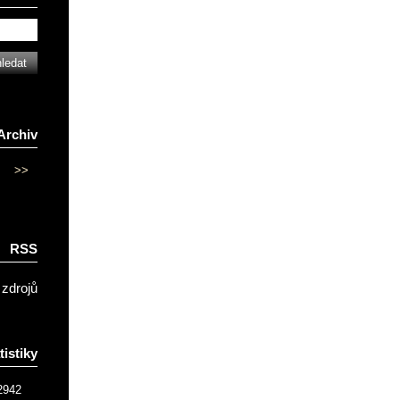
Archiv
>>
RSS
 zdrojů
tistiky
2942