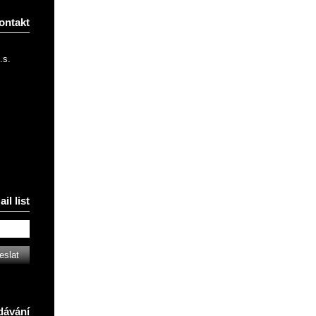
ontakt
.s.
il list
dávání