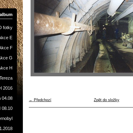
oalbum
D fotky
Akce E
Akce F
Akce G
Akce H
Tereza
l 2016
 04.08
← Předchozí
Zpět do složky
I 08.10
ernobyl
1.2018