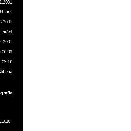
1.2001
Hamr-
3.2001
fárání
4.2001
a 06.09
. 09.10
líbená
grafie
1.2018