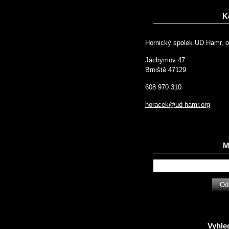
K
Hornický spolek UD Hamr, o
Jáchymov 47
Brniště 47129
608 970 310
horacek@ud-hamr.org
Ma
Vyhle