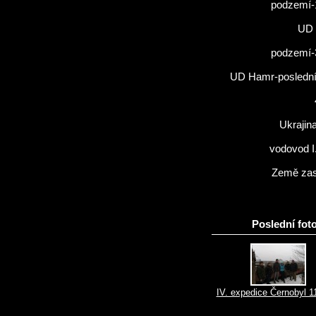
podzemí-
UD 
podzemí-
UD Hamr-poslední 
Ukrajin
vodovod I
Země zas
Poslední foto
IV. expedice Černobyl 1