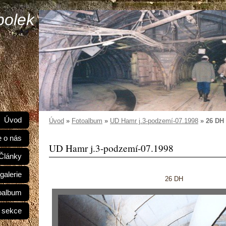
polek
Úvod
Úvod
»
Fotoalbum
»
UD Hamr j.3-podzemí-07.1998
»
26 DH
e o nás
UD Hamr j.3-podzemí-07.1998
Články
galerie
26 DH
oalbum
 sekce