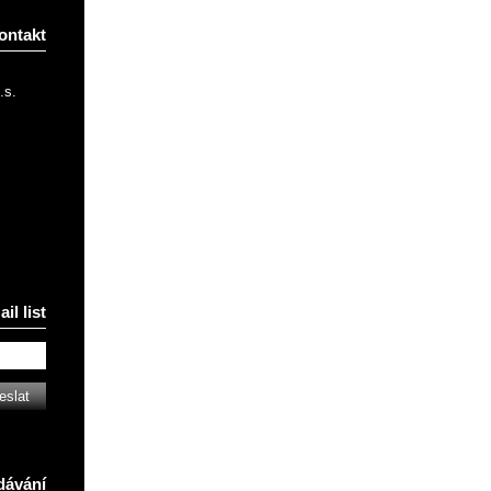
ontakt
.s.
il list
dávání