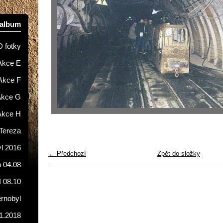
oalbum
D fotky
Akce E
Akce F
Akce G
Akce H
Tereza
l 2016
← Předchozí
Zpět do složky
 04.08
I 08.10
ernobyl
1.2018