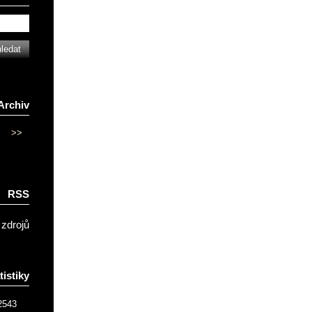
Archiv
>>
RSS
 zdrojů
tistiky
2543