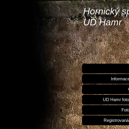
Hornický s
UD Hamr
Informac
UD Hamr foto
Fot
Registrovaná