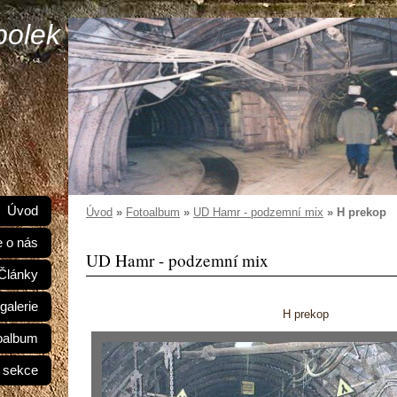
polek
Úvod
Úvod
»
Fotoalbum
»
UD Hamr - podzemní mix
»
H prekop
e o nás
UD Hamr - podzemní mix
Články
galerie
H prekop
oalbum
 sekce