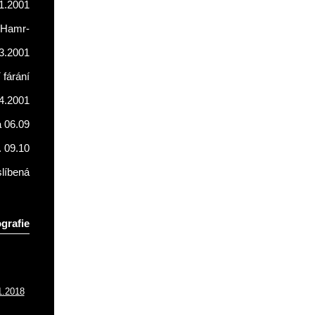
1.2001
Hamr-
3.2001
fárání
4.2001
a 06.09
. 09.10
líbená
grafie
1.2018