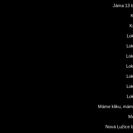
Jáma 13 b
K
K
Lok
Lok
Lok
Lok
Lok
Lok
Lok
Máme kliku, máme
M
Nová Lužice b