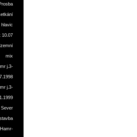
Prosba
setkání
 hlavic
 10.07
dzemní
mix
r j.3-
7.1998
r j.3-
1.1999
 Sever
stavba
Hamr-