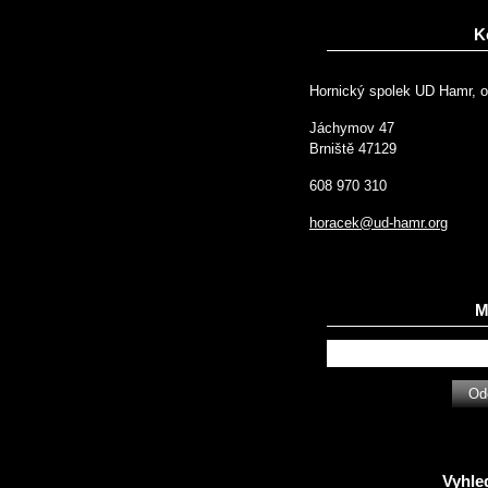
K
Hornický spolek UD Hamr, o
Jáchymov 47
Brniště 47129
608 970 310
horacek@ud-hamr.org
Ma
Vyhle