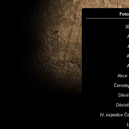
Fot
3
Akce 
Černoby
Děvín
DěvínI
IV. expedice Č
1