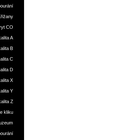
ourání
řižany
ryt CO
alita A
alita B
alita C
alita D
alita X
alita Y
alita Z
 kliku
uzeum
ourání