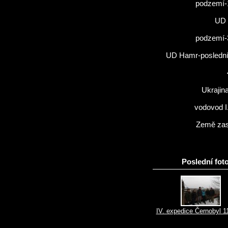
podzemí-
UD 
podzemí-
UD Hamr-poslední 
Ukrajin
vodovod I
Země zas
Poslední foto
IV. expedice Černobyl 1