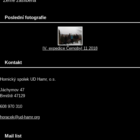
Země zaslíbená
Poslední fotografie
IV. expedice Černobyl 11.2018
Kontakt
Hornický spolek UD Hamr, o.s.
Jáchymov 47
Brniště 47129
608 970 310
horacek@ud-hamr.org
Mail list