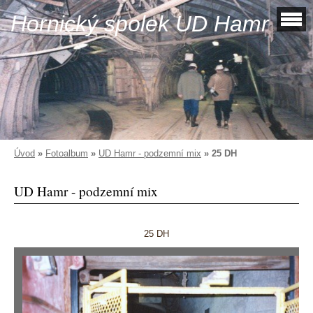
Hornický spolek UD Hamr
Úvod
»
Fotoalbum
»
UD Hamr - podzemní mix
»
25 DH
UD Hamr - podzemní mix
25 DH