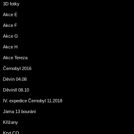
3D fotky
Akce E
Akce F
Akce G
Akce H
Akce Tereza
Černobyl 2016
Děvín 04.08
DěvínII 08.10
IV. expedice Černobyl 11.2018
Jáma 13 bourání
Křižany
Kryt CO