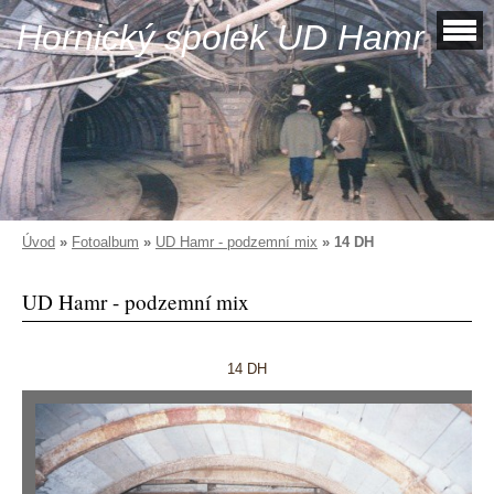
Hornický spolek UD Hamr
Úvod
»
Fotoalbum
»
UD Hamr - podzemní mix
»
14 DH
UD Hamr - podzemní mix
14 DH