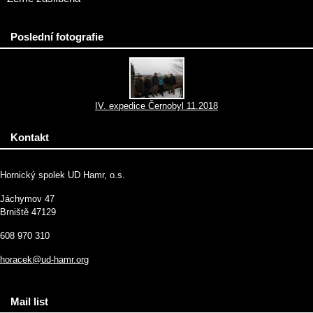
Poslední fotografie
IV. expedice Černobyl 11.2018
Kontakt
Hornický spolek UD Hamr, o.s.
Jáchymov 47
Brniště 47129
608 970 310
horacek@ud-hamr.org
Mail list