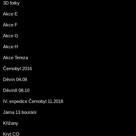
3D fotky
Akce E
Akce F
Akce G
Akce H
Akce Tereza
Černobyl 2016
Děvín 04.08
DěvínII 08.10
IV. expedice Černobyl 11.2018
Jáma 13 bourání
Křižany
Kryt CO