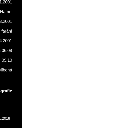
1.2001
Hamr-
3.2001
fárání
4.2001
a 06.09
. 09.10
líbená
grafie
1.2018