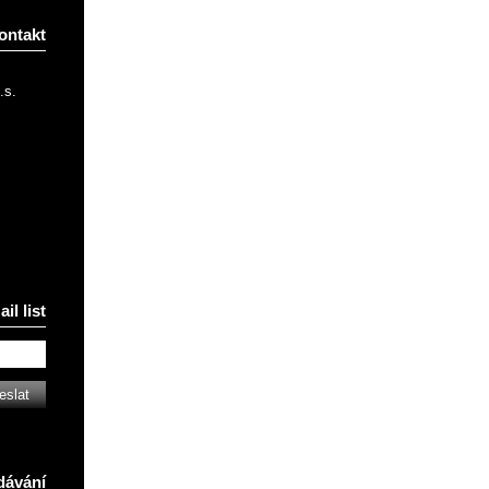
ontakt
.s.
il list
dávání