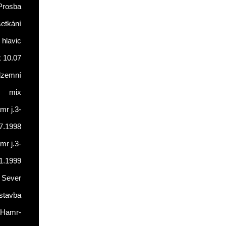
Prosba
setkání
 hlavic
 10.07
dzemní
mix
r j.3-
7.1998
r j.3-
1.1999
 Sever
stavba
Hamr-