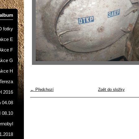
oalbum
D fotky
Akce E
Akce F
Akce G
Akce H
Tereza
← Předchozí
Zpět do složky
l 2016
 04.08
I 08.10
ernobyl
1.2018