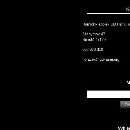
K
Hornický spolek UD Hamr, o
Jáchymov 47
Brniště 47129
608 970 310
horacek@ud-hamr.org
Ma
Vyhle