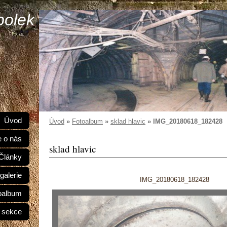
polek
Úvod
Úvod
»
Fotoalbum
»
sklad hlavic
»
IMG_20180618_182428
e o nás
sklad hlavic
Články
galerie
IMG_20180618_182428
oalbum
 sekce