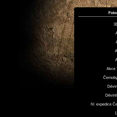
Fot
3
Akce 
Černoby
Děvín
DěvínI
IV. expedice Č
1