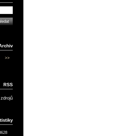
Archiv
>>
RSS
 zdrojů
tistiky
3628