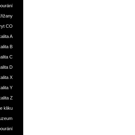
ourání
řižany
ryt CO
alita A
alita B
alita C
alita D
alita X
alita Y
alita Z
 kliku
uzeum
ourání