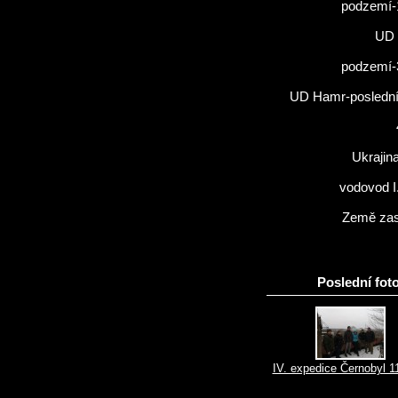
podzemí-
UD 
podzemí-
UD Hamr-poslední 
Ukrajin
vodovod I
Země zas
Poslední foto
IV. expedice Černobyl 1