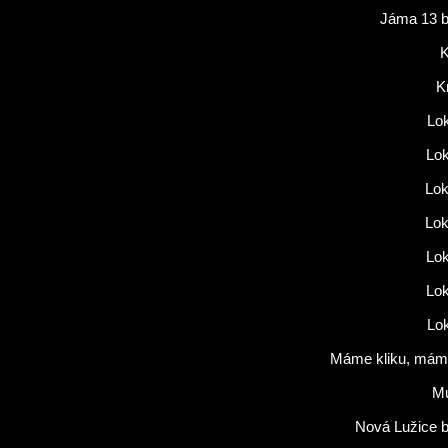
Jáma 13 b
K
K
Lok
Lok
Lok
Lok
Lok
Lok
Lok
Máme kliku, máme
M
Nová Lužice b