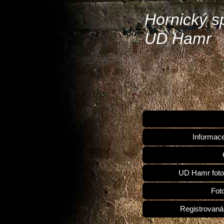
Hornický s
UD Hamr
Informac
UD Hamr foto
Fot
Registrovaná