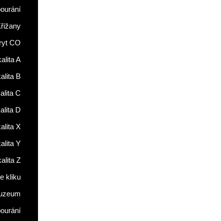
ourání
řižany
ryt CO
alita A
alita B
alita C
alita D
alita X
alita Y
alita Z
 kliku
uzeum
ourání