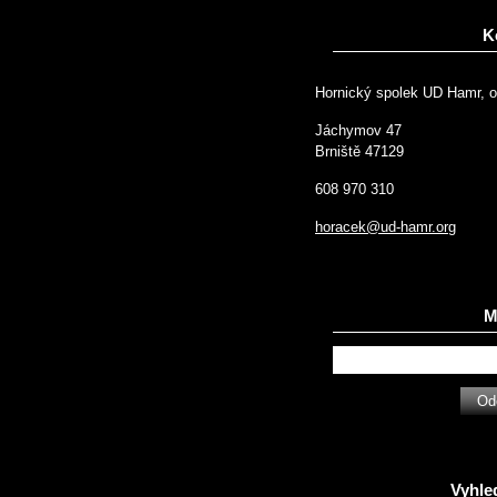
K
Hornický spolek UD Hamr, o
Jáchymov 47
Brniště 47129
608 970 310
horacek@ud-hamr.org
Ma
Vyhle