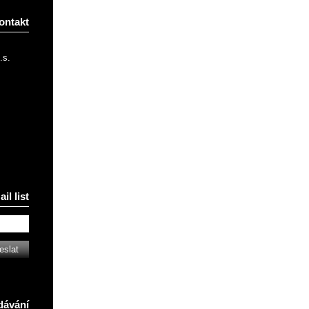
ontakt
.s.
il list
dávání