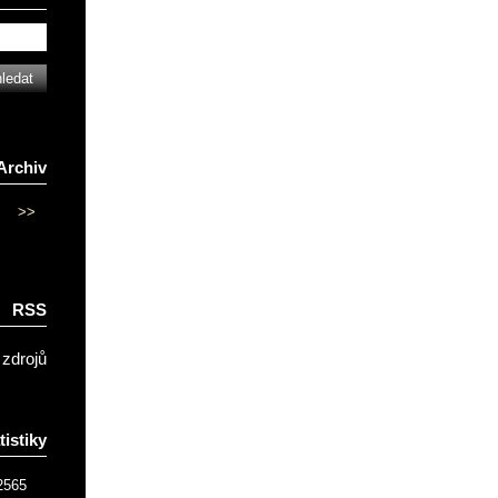
Archiv
>>
RSS
 zdrojů
tistiky
2565