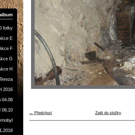
oalbum
D fotky
Akce E
Akce F
Akce G
Akce H
Tereza
l 2016
 04.08
I 08.10
← Předchozí
Zpět do složky
ernobyl
1.2018