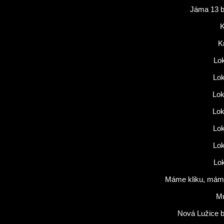
Jáma 13 b
K
K
Lok
Lok
Lok
Lok
Lok
Lok
Lok
Máme kliku, máme
M
Nová Lužice b