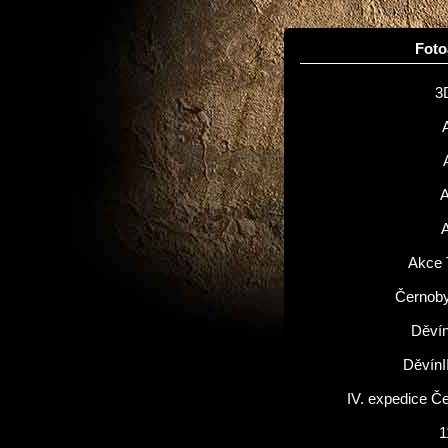
Fot
3
Akce 
Černoby
Děvín
DěvínI
IV. expedice Č
1