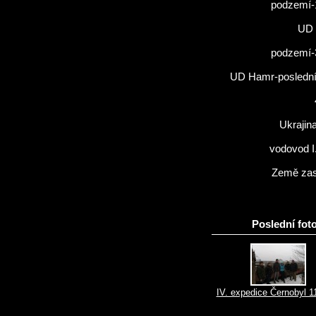
podzemí-
UD 
podzemí-
UD Hamr-poslední 
Ukrajin
vodovod I
Země zas
Poslední foto
IV. expedice Černobyl 1