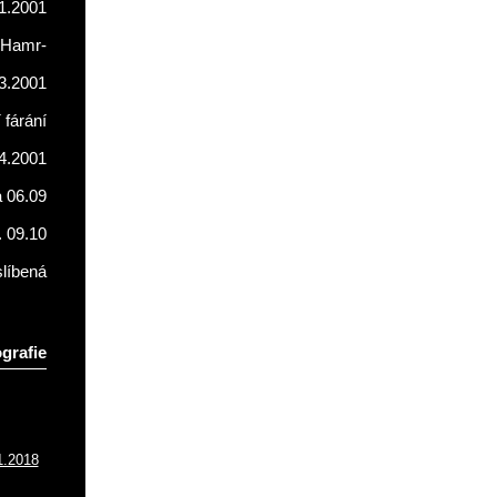
1.2001
Hamr-
3.2001
fárání
4.2001
a 06.09
. 09.10
líbená
grafie
1.2018