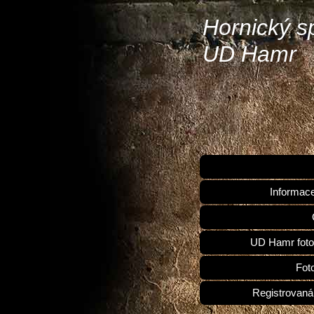
Hornický s
UD Hamr
Informac
UD Hamr foto
Fot
Registrovaná