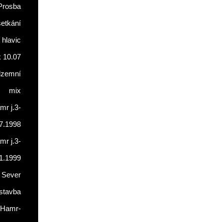
Prosba
setkání
 hlavic
 10.07
dzemní
mix
r j.3-
7.1998
r j.3-
1.1999
 Sever
stavba
Hamr-