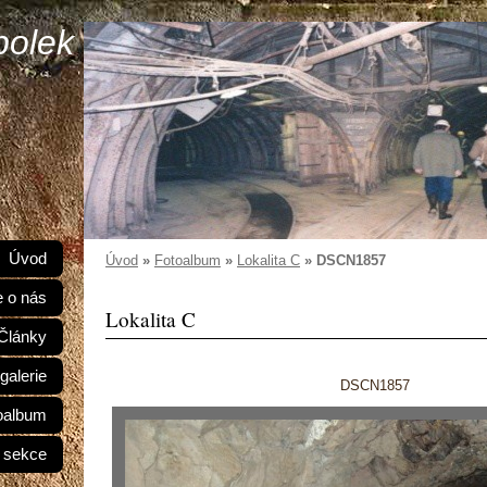
polek
Úvod
Úvod
»
Fotoalbum
»
Lokalita C
»
DSCN1857
e o nás
Lokalita C
Články
galerie
DSCN1857
oalbum
 sekce