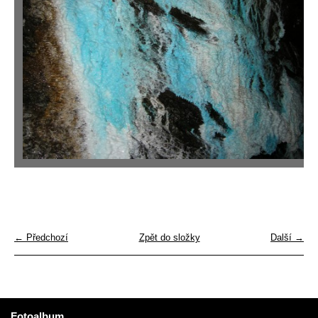
← Předchozí
Zpět do složky
Další →
Fotoalbum