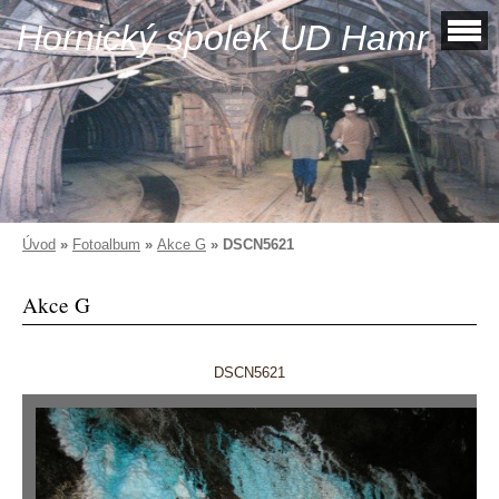
Hornický spolek UD Hamr
Úvod
»
Fotoalbum
»
Akce G
»
DSCN5621
Akce G
DSCN5621