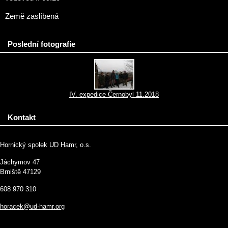
Země zaslíbená
Poslední fotografie
IV. expedice Černobyl 11.2018
Kontakt
Hornický spolek UD Hamr, o.s.
Jáchymov 47
Brniště 47129
608 970 310
horacek@ud-hamr.org