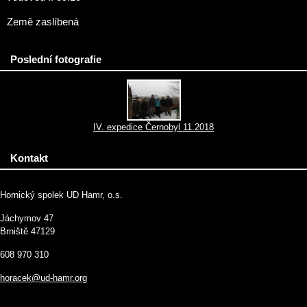
Země zaslíbená
Poslední fotografie
IV. expedice Černobyl 11.2018
Kontakt
Hornický spolek UD Hamr, o.s.
Jáchymov 47
Brniště 47129
608 970 310
horacek@ud-hamr.org