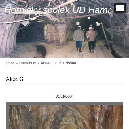
Hornický spolek UD Hamr
Úvod
»
Fotoalbum
»
Akce G
»
DSCN5584
Akce G
DSCN5584