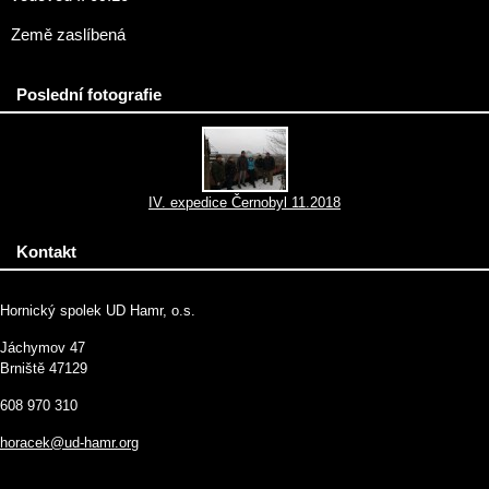
Země zaslíbená
Poslední fotografie
IV. expedice Černobyl 11.2018
Kontakt
Hornický spolek UD Hamr, o.s.
Jáchymov 47
Brniště 47129
608 970 310
horacek@ud-hamr.org