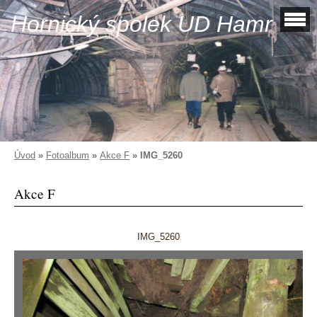
Hornický spolek UD Hamr
Úvod
»
Fotoalbum
»
Akce F
»
IMG_5260
Akce F
IMG_5260