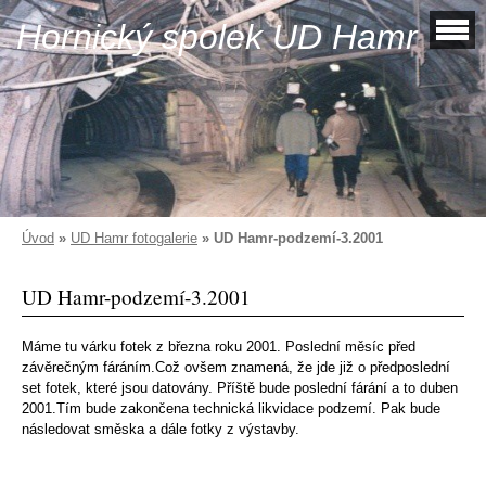
Hornický spolek UD Hamr
Úvod
»
UD Hamr fotogalerie
»
UD Hamr-podzemí-3.2001
UD Hamr-podzemí-3.2001
Máme tu várku fotek z března roku 2001. Poslední měsíc před
závěrečným fáráním.Což ovšem znamená, že jde již o předposlední
set fotek, které jsou datovány. Příště bude poslední fárání a to duben
2001.Tím bude zakončena technická likvidace podzemí. Pak bude
následovat směska a dále fotky z výstavby.