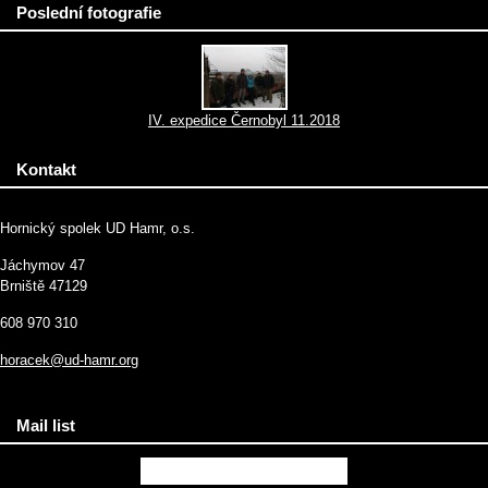
Poslední fotografie
IV. expedice Černobyl 11.2018
Kontakt
Hornický spolek UD Hamr, o.s.
Jáchymov 47
Brniště 47129
608 970 310
horacek@ud-hamr.org
Mail list