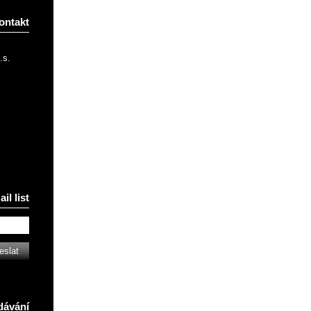
ontakt
.s.
il list
dávání