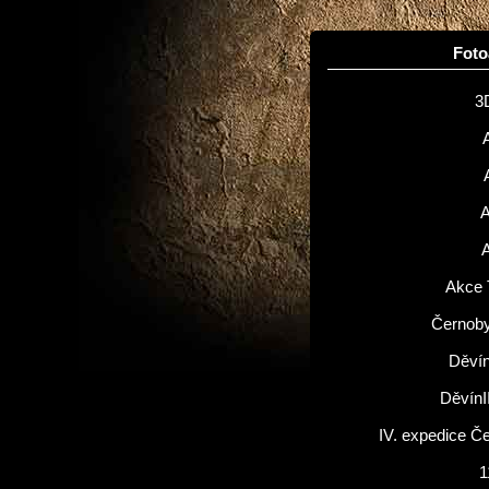
Fot
3
Akce 
Černoby
Děvín
DěvínI
IV. expedice Č
1