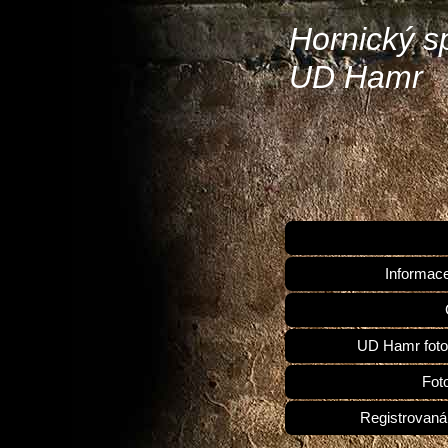
Hornický s
UD Hamr
Informac
UD Hamr foto
Fot
Registrovaná