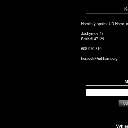
K
Hornický spolek UD Hamr, o
Jáchymov 47
Brniště 47129
608 970 310
horacek@ud-hamr.org
Ma
Vyhle