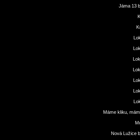
Jáma 13 b
K
K
Lok
Lok
Lok
Lok
Lok
Lok
Lok
Máme kliku, máme
M
Nová Lužice b