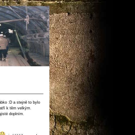
bko :D a stejně to bylo
tří k těm velkým.
jisté doplním.