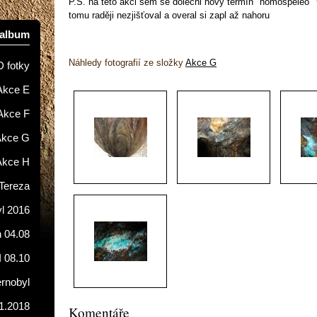
P.S. na této akci sem se dolechl nový termín "homospeleo"
tomu raději nezjišťoval a overal si zapl až nahoru
oalbum
Náhledy fotografií ze složky
Akce G
D fotky
Akce E
Akce F
Akce G
Akce H
Tereza
l 2016
 04.08
I 08.10
ernobyl
1.2018
Komentáře