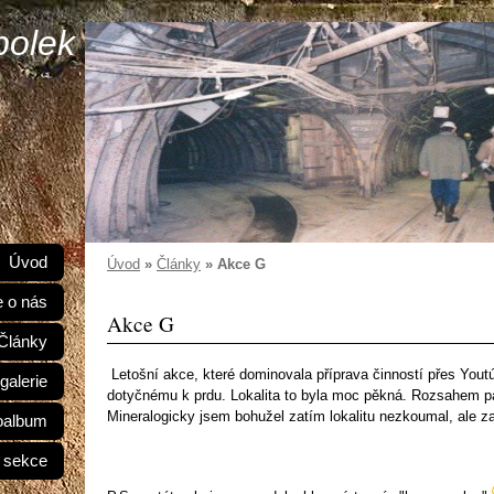
polek
Úvod
Úvod
»
Články
»
Akce G
e o nás
Akce G
Články
Letošní akce, které dominovala příprava činností přes Youtú
galerie
dotyčnému k prdu. Lokalita to byla moc pěkná. Rozsahem pa
Mineralogicky jsem bohužel zatím lokalitu nezkoumal, ale za
oalbum
 sekce