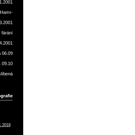
1.2001
Hamr-
3.2001
fárání
4.2001
a 06.09
. 09.10
líbená
grafie
1.2018