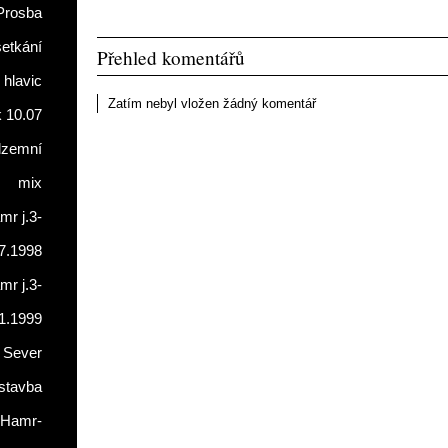
Prosba
setkání
Přehled komentářů
 hlavic
Zatím nebyl vložen žádný komentář
 10.07
dzemní
mix
r j.3-
7.1998
r j.3-
1.1999
 Sever
stavba
Hamr-