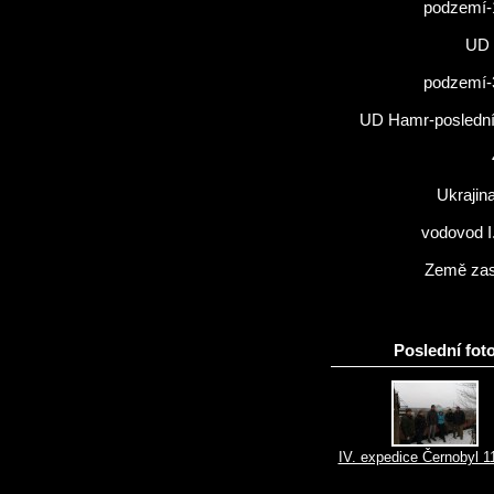
podzemí-
UD 
podzemí-
UD Hamr-poslední 
Ukrajin
vodovod I
Země zas
Poslední foto
IV. expedice Černobyl 1