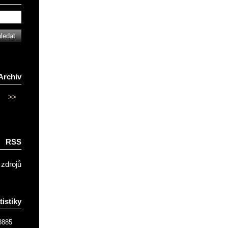
Archiv
>>
RSS
 zdrojů
tistiky
3885