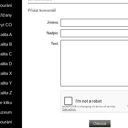
ourání
Přidat komentář
řižany
Jméno:
ryt CO
Nadpis:
alita A
Text:
alita B
alita C
alita D
alita X
alita Y
alita Z
 kliku
uzeum
ourání