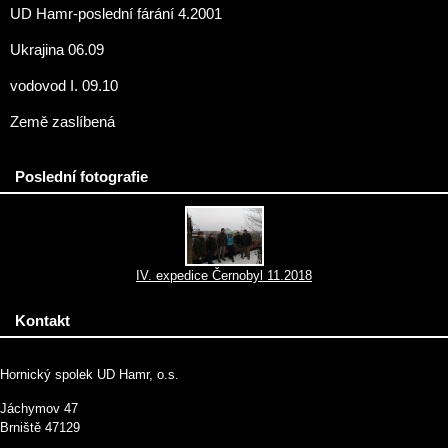
UD Hamr-poslední fárání 4.2001
Ukrajina 06.09
vodovod I. 09.10
Země zaslíbená
Poslední fotografie
IV. expedice Černobyl 11.2018
Kontakt
Hornický spolek UD Hamr, o.s.
Jáchymov 47
Brniště 47129